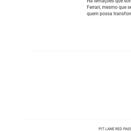
Há tentações que som
Ferrari, mesmo que s
quem possa transform
PIT LANE RED PASSIO