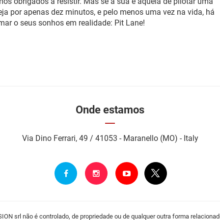
os obrigados a resistir. Mas se a sua é aquela de pilotar uma
eja por apenas dez minutos, e pelo menos uma vez na vida, há
ar o seus sonhos em realidade: Pit Lane!
Onde estamos
Via Dino Ferrari, 49 / 41053 - Maranello (MO) - Italy
N srl não é controlado, de propriedade ou de qualquer outra forma relacionad