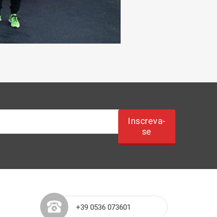
Inscreva-
se
+39 0536 073601