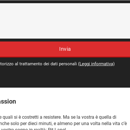
Invia
torizzo al trattamento dei dati personali
(Leggi informativa)
assion
 quali si è costretti a resistere. Ma se la vostra è quella di
nche solo per dieci minuti, e almeno per una volta nella vita c’è
 vostro sogno in realtà: Pit Lane!