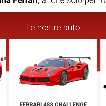
na Ferrari
, anche solo per 1
Le nostre auto
FERRARI 488 CHALLENGE