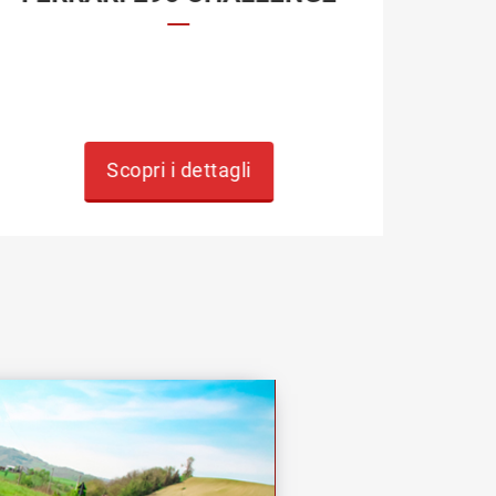
Guida
assap
Scopri i dettagli