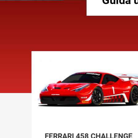
Guida u
TO
FERRARI 458 CHALLENGE