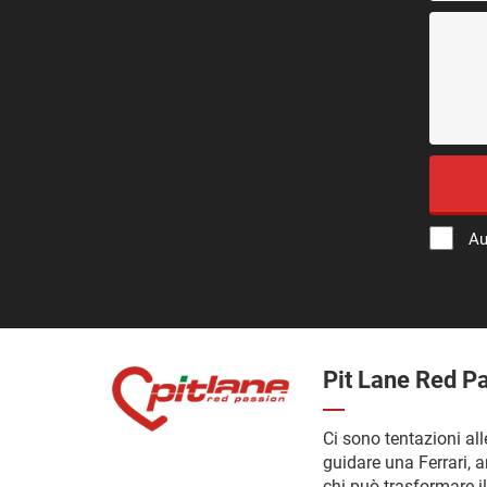
Au
Pit Lane Red P
Ci sono tentazioni alle
guidare una Ferrari, a
chi può trasformare il