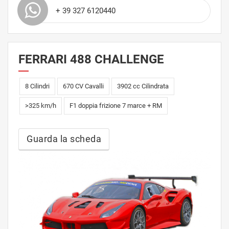
+ 39 327 6120440
FERRARI 488 CHALLENGE
8 Cilindri
670 CV Cavalli
3902 cc Cilindrata
>325 km/h
F1 doppia frizione 7 marce + RM
Guarda la scheda