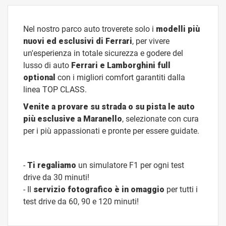
Nel nostro parco auto troverete solo i
modelli più
nuovi ed esclusivi di Ferrari
, per vivere
un'esperienza in totale sicurezza e godere del
lusso di auto
Ferrari e Lamborghini full
optional
con i migliori comfort garantiti dalla
linea TOP CLASS.
Venite a prov
are
su strada
o
su pista
le au
to
più esclusive a Maranello
, selezionate con cura
per i più appassionati e pronte per essere guidate.
-
Ti regaliamo
un simulatore F1 per ogni test
drive da 30 minuti!
- Il
servizio fotografico è in omaggio
per tutti i
test drive da 60, 90 e 120 minuti!