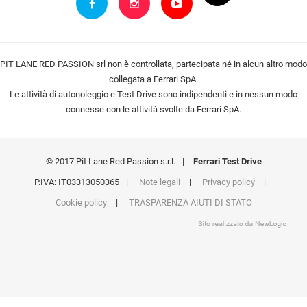
PIT LANE RED PASSION srl non è controllata, partecipata né in alcun altro modo
collegata a Ferrari SpA.
Le attività di autonoleggio e Test Drive sono indipendenti e in nessun modo
connesse con le attività svolte da Ferrari SpA.
© 2017 Pit Lane Red Passion s.r.l.
|
Ferrari Test Drive
P.IVA: IT03313050365
|
Note legali
|
Privacy policy
|
Cookie policy
|
TRASPARENZA AIUTI DI STATO