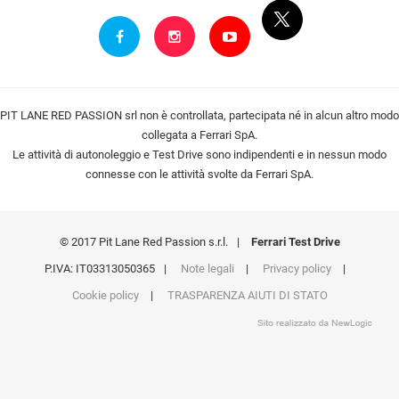
PIT LANE RED PASSION srl non è controllata, partecipata né in alcun altro modo
collegata a Ferrari SpA.
Le attività di autonoleggio e Test Drive sono indipendenti e in nessun modo
connesse con le attività svolte da Ferrari SpA.
© 2017 Pit Lane Red Passion s.r.l.
|
Ferrari Test Drive
P.IVA: IT03313050365
|
Note legali
|
Privacy policy
|
Cookie policy
|
TRASPARENZA AIUTI DI STATO